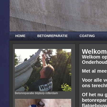
HOME
BETONREPARATIE
COATING
Welkom 
Welkom op 
Onderhoud
Met al meer
Voor alle 
ons terecht
Betonreparatie blijdorp rotterdam
Of het nu 
betonrepar
flatgebou